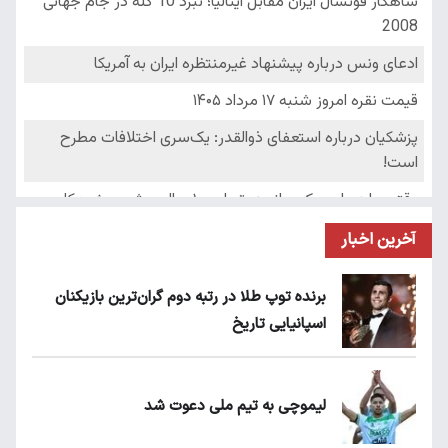
آخرین اخبار
برنده توپ طلا در رتبه دوم گران‌ترین بازیکنان
اسپانیایی تاریخ
لیموچی به تیم ملی دعوت شد