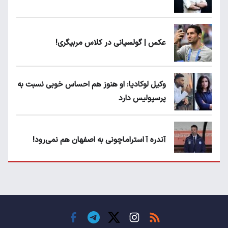
عکس | گولسیانی در کلاس مربیگری!
وکیل لوکادیا: او هنوز هم احساس خوبی نسبت به
پرسپولیس دارد
آندره آ استراماچونی به اصفهان هم نمی‌رود!
پرسپولیسی‌ها رودست خوردند؛ پول عبدالکریم
حسن روی هوا!