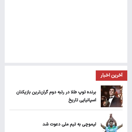
آخرین اخبار
برنده توپ طلا در رتبه دوم گران‌ترین بازیکنان
اسپانیایی تاریخ
لیموچی به تیم ملی دعوت شد