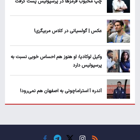
چپ محبوب قرمزها در پرسپولیس پست گرفت
عکس | گولسیانی در کلاس مربیگری!
وکیل لوکادیا: او هنوز هم احساس خوبی نسبت به
پرسپولیس دارد
آندره آ استراماچونی به اصفهان هم نمی‌رود!
پرسپولیسی‌ها رودست خوردند؛ پول عبدالکریم
حسن روی هوا!