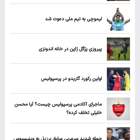
لیموچی به تیم ملی دعوت شد
پیروزی پرُگل ژاپن در خانه اندونزی
اولین رکورد گاریدو در پرسپولیس
ماجرای آکادمی پرسپولیس چیست؟ آیا محسن
خلیلی تخلف کرده؟
حمله شدید سرمربی سابق برزیل به وینیسیوس