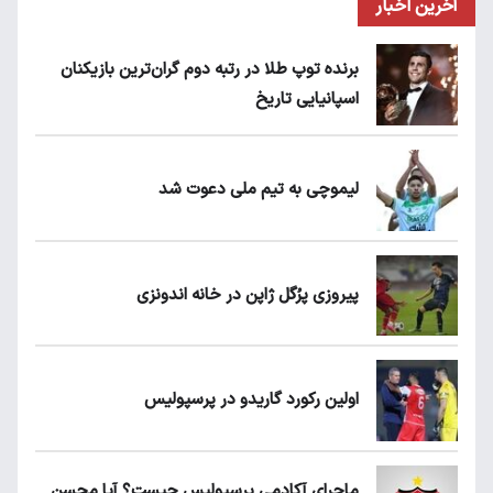
آخرین اخبار
برنده توپ طلا در رتبه دوم گران‌ترین بازیکنان
اسپانیایی تاریخ
لیموچی به تیم ملی دعوت شد
پیروزی پرُگل ژاپن در خانه اندونزی
اولین رکورد گاریدو در پرسپولیس
ماجرای آکادمی پرسپولیس چیست؟ آیا محسن