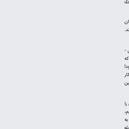
ری
ان
ویدیو | نخستین تمرین تیم ملی در لائوس
د.
هندبال باشگاه‌های آسیا| شکست مس
 -
کرمان مقابل الخلیج عربستان
که
د!
مارتین اودگارد غایب تیم ملی نروژ در
ار
فیفادی
ین
تمرین اختصاصی پیتسو موسیمانه برای ۱۲
بازیکن استقلال
را
م،
به
میودراگ بوژوویچ: بازیکنان ایرانی
لو
انعطاف‌پذیر هستند