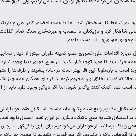
ا ما همکاری می‌کرد قطعاً نتایج بهتری کسب می‌کردیم، ولی هیچ همکا
ر رفتیم شرایط کار سخت‌تر شد، اما با همت اعضای کادر فنی و بازیکن
خالی شاهکار کرد و بازیکنان با تعصب و غیرت‌شان سنگ تمام گذاشتن
و مهدی مهدی‌پور را از دست دادیم.
ل درباره اقدامات علی خسروی عضو کمیته داوران پیش از دیدار نساجی
ه حرف بزند تا مورد توجه قرار بگیرد. در هیچ کجای دنیا وجود ندارد 
د است یا بارسلونا. این آقا بهتر است در خانه بنشیند و ظرف‌ها را بشو
حالا که کمیته اخلاق او را محروم کرده، دیگر برای همگان همه چیز آشک
ک است همه کمک کنند پاک‌تر شود، اما اگر ناپاکی وجود دارد باید از ا
ه استقلال مظلوم واقع شده و تنها مانده است. استقلال فقط هوادارانش 
 به استقلال شد به هیچ باشگاه دیگری در ایران نشد. امسال نابود شدی
قعی و پاک برسانند. از هواداران می‌خواهیم برای بازی با گل‌گهر سیرجان 
م تا قهرمانی پاک را بگیریم. اگر هم قهرمان نشدیم تا همین جا پاک ج