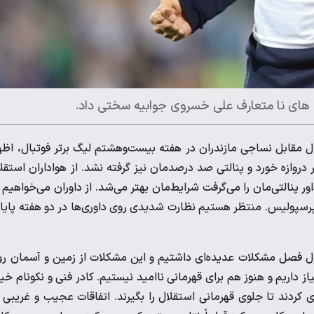
ی های نا متعارف علی خسروی جوابیه سختی داد.
لال مقابل نساجی مازندران در هفته بیست‌وهشتم لیگ برتر فوتبال، اظه
روازه خورد و پنالتی صد درصدمان نیز گرفته نشد. از هواداران استقل
ر پنالتی‌مان را می‌گرفت شرایط‌مان بهتر می‌شد. از داوران می‌خواهیم 
ا پرسپولیس. منتظر هستیم نظارت شدیدی روی داوری‌ها در دو هفته پایا
ز اول فصل مشکلات عدیده‌ای داشتیم و این مشکلات از زمین و آسمان ر
 می‌بارید. شاهکار جواد نکونام بود که تا اینجای فصل 61 امتیاز داریم و هنوز هم برای قهرمانی ناامید نیستیم. کادر فنی و نکونام 
ردند تا جلوی قهرمانی استقلال را بگیرند. اتفاقات عجیب و غریبی 