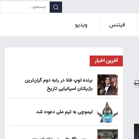
فیتنس
ویدیو
آخرین اخبار
برنده توپ طلا در رتبه دوم گران‌ترین
بازیکنان اسپانیایی تاریخ
لیموچی به تیم ملی دعوت شد