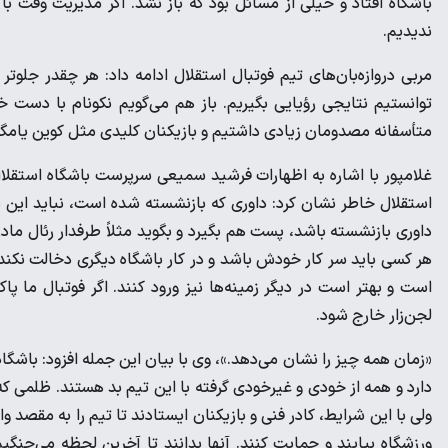
باشگاه افتاد و خیلی از مسائل بود که باز نشد. اگر مدیریت وقت ب
ندیدیم.
مربی دروازه‌بان‌های تیم فوتبال استقلال ادامه داد: هر چقدر جلوت
توانستیم نتایجی رؤیایی بگیریم. باز هم می‌گویم نکونام با دست 
متأسفانه مصدومان زیادی داشتیم و بازیکنان کلیدی مثل کوین یامگا 
غلامپور با اشاره به اظهارات فرشید سمیعی سرپرست باشگاه استقلا
استقلال خاطر نشان کرد: داوری که بازنشسته شده است، نباید این هم
داوری بازنشسته باشد، پست هم بگیرد و بگوید مثلاً طرفدار رئال مادری
هر کسی باید سر کار خودش باشد و در کار باشگاه دیگری دخالت نکند. 
است و بهتر است در دیگر زمینه‌ها نیز ورود کنند. اگر فوتبال ما پا
لجن‌زار خارج شود.
«زمان همه چیز را نشان می‌دهد.»، وی با بیان این جمله افزود: باشگا
دارد و همه از خودی و غیرخودی گرفته با این تیم بد هستند. ظلمی که
ولی با این شرایط، کادر فنی و بازیکنان ایستادند تا تیم را به مقصد وا
ورزشگاه بیایند و حمایت کنند. آنها بدانند تا آخرین لحظه می‌جنگی