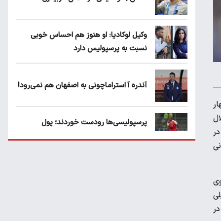
وکیل لوکادیا: او هنوز هم احساس خوبی
نسبت به پرسپولیس دارد
آندره آ استراماچونی به اصفهان هم نمی‌رود!
ار
ال
پرسپولیسی‌ها رودست خوردند؛ پول
در
عبدالکریم حسن روی هوا!
نی
تهدید قهرمان ایران به عدم شرکت در جام
باشگاه های جهان
وی
خیلی
در
سروش رفیعی مقابل الریان فیکس است؟