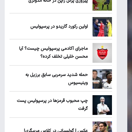
پیروزی پرُگل ژاپن در خانه اندونزی
اولین رکورد گاریدو در پرسپولیس
ماجرای آکادمی پرسپولیس چیست؟ آیا
محسن خلیلی تخلف کرده؟
حمله شدید سرمربی سابق برزیل به
وینیسیوس
چپ محبوب قرمزها در پرسپولیس پست
گرفت
عکس | گولسیانی در کلاس مربیگری!