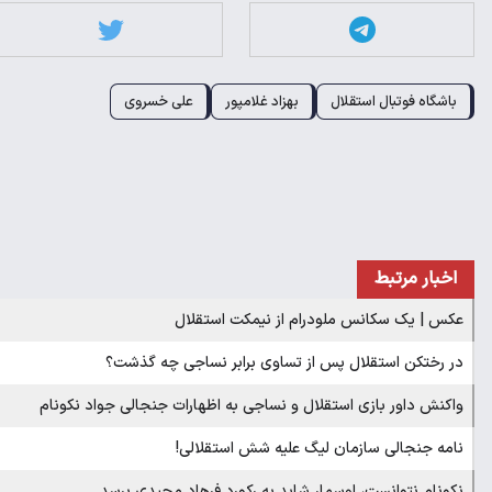
باشگاه فوتبال استقلال
بهزاد غلامپور
علی خسروی
اخبار مرتبط
عکس | یک سکانس ملودرام از نیمکت استقلال
در رختکن استقلال پس از تساوی برابر نساجی چه گذشت؟
واکنش داور بازی استقلال و نساجی به اظهارات جنجالی جواد نکونام
نامه جنجالی سازمان لیگ علیه شش استقلالی!
نکونام نتوانست، اوسمار شاید به رکورد فرهاد مجیدی برسد