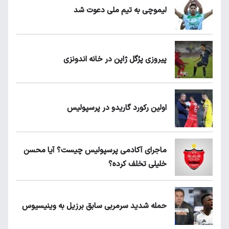
لیموچی به تیم ملی دعوت شد
پیروزی پرُگل ژاپن در خانه اندونزی
اولین رکورد گاریدو در پرسپولیس
ماجرای آکادمی پرسپولیس چیست؟ آیا محسن
خلیلی تخلف کرده؟
حمله شدید سرمربی سابق برزیل به وینیسیوس