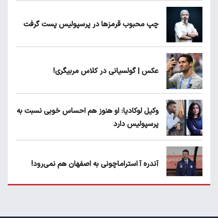
چپ محبوب قرمزها در پرسپولیس پست گرفت
عکس | گولسیانی در کلاس مربیگری!
وکیل لوکادیا: او هنوز هم احساس خوبی نسبت به
پرسپولیس دارد
آندره آ استراماچونی به اصفهان هم نمی‌رود!
پرسپولیسی‌ها رودست خوردند؛ پول عبدالکریم
حسن روی هوا!