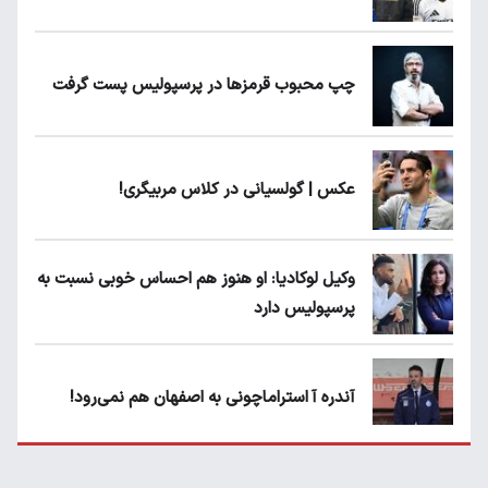
چپ محبوب قرمزها در پرسپولیس پست گرفت
عکس | گولسیانی در کلاس مربیگری!
وکیل لوکادیا: او هنوز هم احساس خوبی نسبت به
پرسپولیس دارد
آندره آ استراماچونی به اصفهان هم نمی‌رود!
پرسپولیسی‌ها رودست خوردند؛ پول عبدالکریم