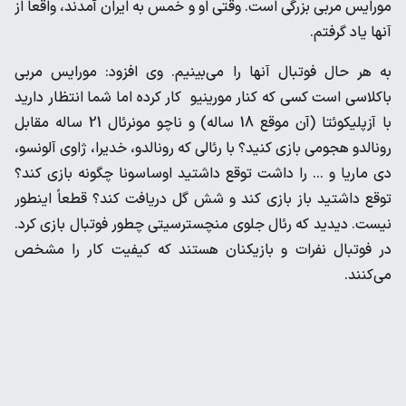
مورایس مربی بزرگی است. وقتی او و خمس به ایران آمدند، واقعاً از
آنها یاد گرفتم.
به هر حال فوتبال آنها را می‌بینیم. وی افزود: مورایس مربی
باکلاسی است کسی که کنار مورینیو کار کرده اما شما انتظار دارید
با آزپلیکوئتا (آن موقع 18 ساله) و ناچو مونرئال 21 ساله مقابل
رونالدو هجومی بازی کنید؟ با رئالی که رونالدو، خدیرا، ژاوی آلونسو،
دی ماریا و ... را داشت توقع داشتید اوساسونا چگونه بازی کند؟
توقع داشتید باز بازی کند و شش گل دریافت کند؟ قطعاً اینطور
نیست. دیدید که رئال جلوی منچسترسیتی چطور فوتبال بازی کرد.
در فوتبال نفرات و بازیکنان هستند که کیفیت کار را مشخص
می‌کنند.