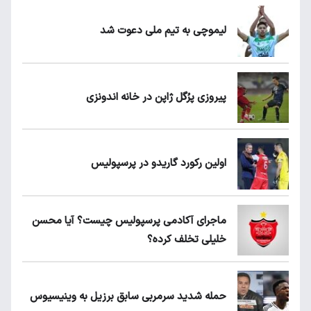
لیموچی به تیم ملی دعوت شد
پیروزی پرُگل ژاپن در خانه اندونزی
اولین رکورد گاریدو در پرسپولیس
ماجرای آکادمی پرسپولیس چیست؟ آیا محسن
خلیلی تخلف کرده؟
حمله شدید سرمربی سابق برزیل به وینیسیوس