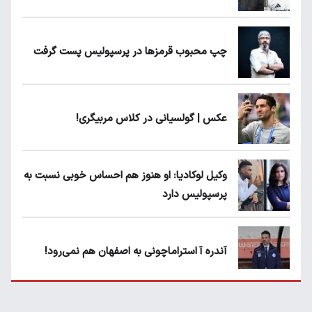
چپ محبوب قرمزها در پرسپولیس پست گرفت
عکس | گولسیانی در کلاس مربیگری!
وکیل لوکادیا: او هنوز هم احساس خوبی نسبت به
پرسپولیس دارد
آندره آ استراماچونی به اصفهان هم نمی‌رود!
پرسپولیسی‌ها رودست خوردند؛ پول عبدالکریم