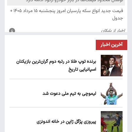
آخرین اخبار
برنده توپ طلا در رتبه دوم گران‌ترین بازیکنان
اسپانیایی تاریخ
لیموچی به تیم ملی دعوت شد
پیروزی پرُگل ژاپن در خانه اندونزی