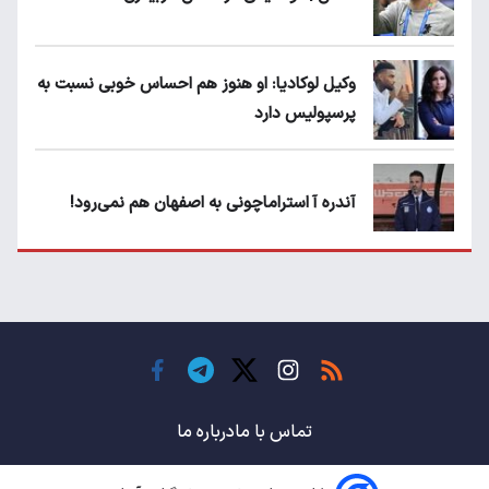
وکیل لوکادیا: او هنوز هم احساس خوبی نسبت به
پرسپولیس دارد
آندره آ استراماچونی به اصفهان هم نمی‌رود!
پرسپولیسی‌ها رودست خوردند؛ پول عبدالکریم
حسن روی هوا!
تهدید قهرمان ایران به عدم شرکت در جام
باشگاه های جهان
تماس با ما
درباره ما