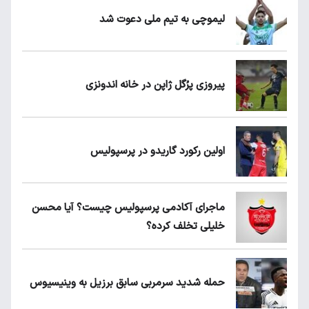
لیموچی به تیم ملی دعوت شد
پیروزی پرُگل ژاپن در خانه اندونزی
اولین رکورد گاریدو در پرسپولیس
ماجرای آکادمی پرسپولیس چیست؟ آیا محسن
خلیلی تخلف کرده؟
حمله شدید سرمربی سابق برزیل به وینیسیوس