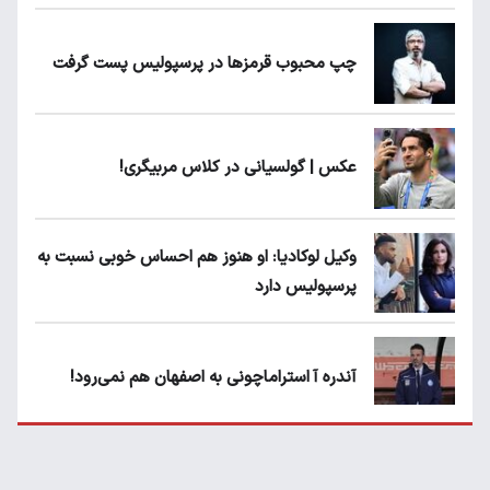
چپ محبوب قرمزها در پرسپولیس پست گرفت
عکس | گولسیانی در کلاس مربیگری!
وکیل لوکادیا: او هنوز هم احساس خوبی نسبت به
پرسپولیس دارد
آندره آ استراماچونی به اصفهان هم نمی‌رود!
پرسپولیسی‌ها رودست خوردند؛ پول عبدالکریم