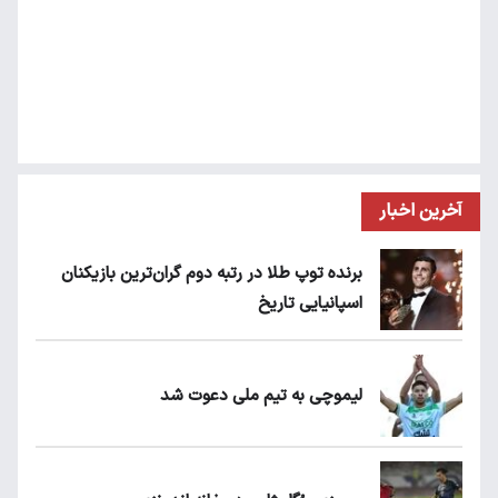
آخرین اخبار
برنده توپ طلا در رتبه دوم گران‌ترین بازیکنان
اسپانیایی تاریخ
لیموچی به تیم ملی دعوت شد