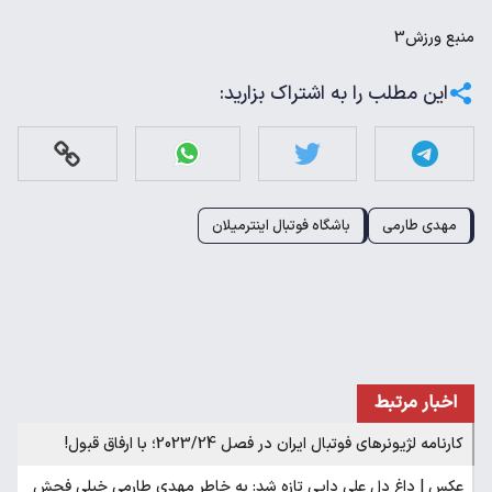
منبع
ورزش3
این مطلب را به اشتراک بزارید:
مهدی طارمی
باشگاه فوتبال اینترمیلان
اخبار مرتبط
کارنامه لژیونرهای فوتبال ایران در فصل 2023/24؛ با ارفاق قبول!
عکس | داغ دل علی دایی تازه شد: به خاطر مهدی طارمی خیلی فحش