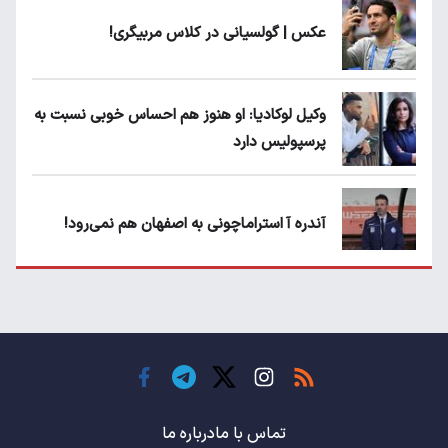
عکس | گولسیانی در کلاس مربیگری!
وکیل لوکادیا: او هنوز هم احساس خوبی نسبت به
پرسپولیس دارد
آندره آ استراماچونی به اصفهان هم نمی‌رود!
پرسپولیسی‌ها رودست خوردند؛ پول عبدالکریم
حسن روی هوا!
تهدید قهرمان ایران به عدم شرکت در جام
باشگاه های جهان
تماس با ما
درباره ما