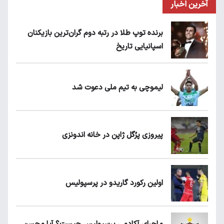
آخرین اخبار
برنده توپ طلا در رتبه دوم گران‌ترین بازیکنان
اسپانیایی تاریخ
لیموچی به تیم ملی دعوت شد
پیروزی پرُگل ژاپن در خانه اندونزی
اولین رکورد گاریدو در پرسپولیس