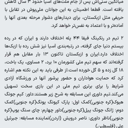
میانگین سنی‌اش پس از جام ملت‌های آسیا حدود ۳ سال کاهش
یافته است. قطعا اطمینان به این جوانان ملی‌پوش در تقابل با
حریفی مثل ازبکستان، برای دیدارهای دشوار مرحله بعدی آنها را
آماده‌تر و با اعتماد به نفس‌تر خواهد کرد.
۲ تیم در رنکینگ فیفا ۴۴ پله اختلاف دارند و ایران که در رده
بیستم دنیا جای گرفته، در رتبه‌بندی آسیا نیز شش رده با ازبک‌ها
اختلاف دارد.ایران و ازبکستان تاکنون ۱۳ بار مقابل هم قرار
گرفته‌اند که سهم تیم ملی کشورمان ۱۰ برد، ۲ مساوی، یک باخت،
۱۸ گل زده و ۵ گل خورده است.از طرفی باید به این نکته هم اشاره
کرد که حمایت هواداران و حضور پرشور آنها در ورزشگاه آزادی
شرایط را برای برتری تیم ملی در این بازی سخت تسهیل
می‌کند.تیم داوری این مسابقه به شرح زیر هستند‌:داور: کیم جونگ
هیوک(کره جنوبی)کمک اول: پارک کیونگ یونگ(کره جنوبی)کمک
دوم: ژانگ جونگ پیل(کره جنوبی)داور چهارم: چای سنگ یوپ(کره
جنوبی)ناظر داوری: ناصر درویش (اردن)نماینده مسابقه: جبرئیل
علی (فلسطین)