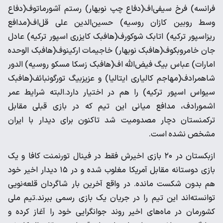
فرانسه) فرخ سیفی‌اف(دفاع چپ نوبهار) رستم آشورماتوف(دفاع
وسط روبین کازان روسیه) حسین‌الدین علی قل‌اف(مدافع
ریزاسپور ترکیه) اتابک شوکورف(هافبک کایزری اسپور ترکیه) عادل
جان خامروبکوف(هافبک نوبهار) خاجیمات ارکینوف(هافبک الوحده
امارات) عباس بیگ فیض‌الله اف(هافبک زسکا مسکو روسیه) الدور
شاهمرادف(مهاجم کالیاری ایتالیا) و عزیزبیگ تورگونبائف(هافبک
سیواس اسپور ترکیه) را هم در اختیار دار‌د‌.البته شرایط عمر
اشمورادف، مدافع میانی این تیم که در بازی قبلی مقابل
ترکمنستان دچار مصدومیت شد تاکنون برای دیدار با ایران
مشخص نشده است‌.
ازبکستان در ۲۰ بازی اخیرش فقط در فینال تورنمنت کافا و یک
بازی دوستانه مقابل آمریکا مغلوب شده و در ۱۵ دیدار اخیر خود
هم بدون شکست مانده‌. در واقع آخرین بار شاگردان قلعه‌نویی
توانسته‌اند این تیم را در جریان یک بازی رسمی ببرند.تیم ملی
کشورمان در ماه‌های اخیر روند جوانگرایی خود را آغاز کرده و