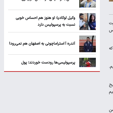
وکیل لوکادیا: او هنوز هم احساس خوبی
یت
نسبت به پرسپولیس دارد
مس
آندره آ استراماچونی به اصفهان هم نمی‌رود!
که
پرسپولیسی‌ها رودست خوردند؛ پول
م.
عبدالکریم حسن روی هوا!
یح
تهدید قهرمان ایران به عدم شرکت در جام
یم
باشگاه های جهان
من
سروش رفیعی مقابل الریان فیکس است؟