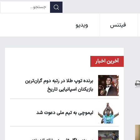
فیتنس
ویدیو
آخرین اخبار
برنده توپ طلا در رتبه دوم گران‌ترین
بازیکنان اسپانیایی تاریخ
لیموچی به تیم ملی دعوت شد