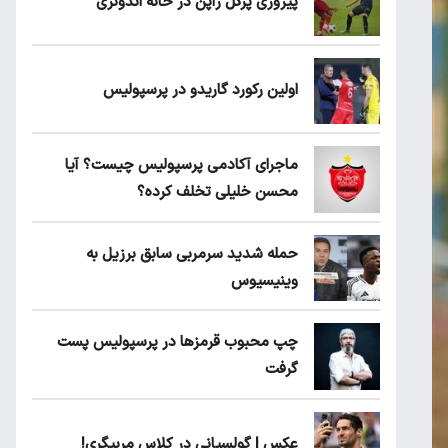
پیروزی پرُگل ژاپن در خانه اندونزی
اولین رکورد گاریدو در پرسپولیس
ماجرای آکادمی پرسپولیس چیست؟ آیا
محسن خلیلی تخلف کرده؟
حمله شدید سرمربی سابق برزیل به
وینیسیوس
چپ محبوب قرمزها در پرسپولیس پست
گرفت
عکس | گولسیانی در کلاس مربیگری!