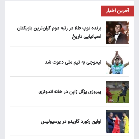
آخرین اخبار
برنده توپ طلا در رتبه دوم گران‌ترین بازیکنان
اسپانیایی تاریخ
لیموچی به تیم ملی دعوت شد
پیروزی پرُگل ژاپن در خانه اندونزی
اولین رکورد گاریدو در پرسپولیس