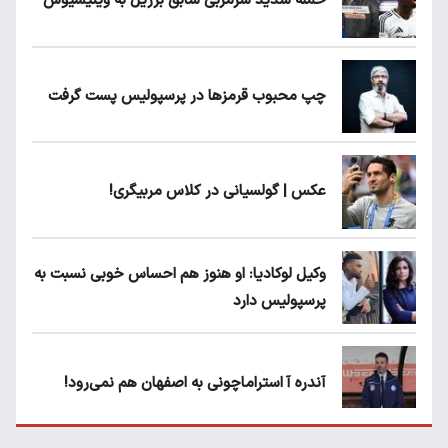
حمله شدید سرمربی سابق برزیل به وینیسیوس
چپ محبوب قرمزها در پرسپولیس پست گرفت
عکس | گولسیانی در کلاس مربیگری!
وکیل لوکادیا: او هنوز هم احساس خوبی نسبت به
پرسپولیس دارد
آندره آ استراماچونی به اصفهان هم نمی‌رود!