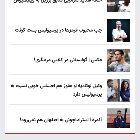
حمله شدید سرمربی سابق برزیل به وینیسیوس
چپ محبوب قرمزها در پرسپولیس پست گرفت
عکس | گولسیانی در کلاس مربیگری!
وکیل لوکادیا: او هنوز هم احساس خوبی نسبت به
پرسپولیس دارد
آندره آ استراماچونی به اصفهان هم نمی‌رود!