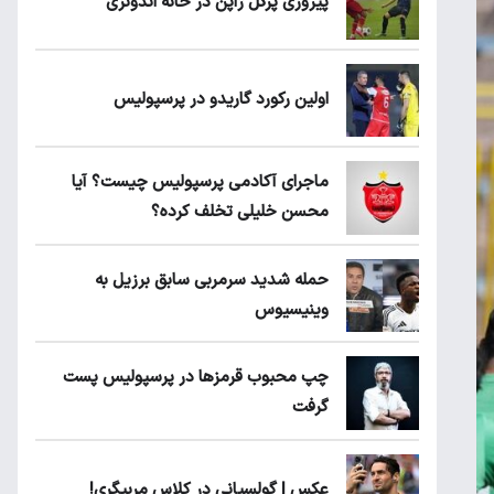
پیروزی پرُگل ژاپن در خانه اندونزی
اولین رکورد گاریدو در پرسپولیس
ماجرای آکادمی پرسپولیس چیست؟ آیا
محسن خلیلی تخلف کرده؟
حمله شدید سرمربی سابق برزیل به
وینیسیوس
چپ محبوب قرمزها در پرسپولیس پست
گرفت
عکس | گولسیانی در کلاس مربیگری!