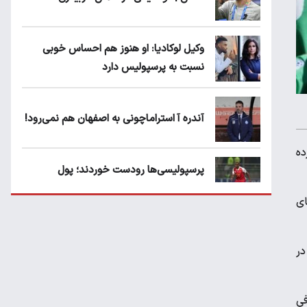
وکیل لوکادیا: او هنوز هم احساس خوبی
نسبت به پرسپولیس دارد
آندره آ استراماچونی به اصفهان هم نمی‌رود!
18 تیم صعود کرده
پرسپولیسی‌ها رودست خوردند؛ پول
عبدالکریم حسن روی هوا!
ی
تهدید قهرمان ایران به عدم شرکت در جام
باشگاه های جهان
در
فی
سروش رفیعی مقابل الریان فیکس است؟