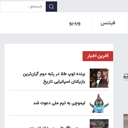
فیتنس
ویدیو
آخرین اخبار
برنده توپ طلا در رتبه دوم گران‌ترین
بازیکنان اسپانیایی تاریخ
لیموچی به تیم ملی دعوت شد