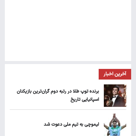
آخرین اخبار
برنده توپ طلا در رتبه دوم گران‌ترین بازیکنان
اسپانیایی تاریخ
لیموچی به تیم ملی دعوت شد