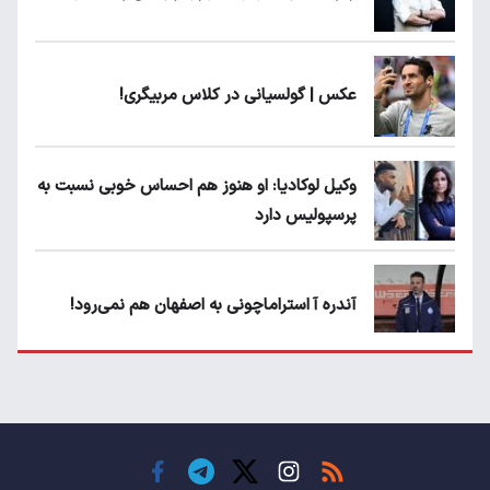
عکس | گولسیانی در کلاس مربیگری!
وکیل لوکادیا: او هنوز هم احساس خوبی نسبت به
پرسپولیس دارد
آندره آ استراماچونی به اصفهان هم نمی‌رود!
پرسپولیسی‌ها رودست خوردند؛ پول عبدالکریم
حسن روی هوا!