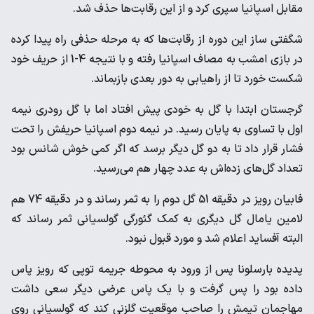
مقابل اسپانیا سپری کرد و از این رقابت‌ها حذف شد.
شگفتی ساز این دوره از رقابت‌ها که به مرحله حذفی راه پیدا کرده
در بازی امشب به مصاف اسپانیا رفته و با نتیجه 4-1 از حریف خود
شکست خورد تا از راهیابی به دور بعدی بازبماند.
گرجستان ابتدا با گل به خودی پیش افتاد اما با گل رودری نیمه
اول با تساوی به پایان رسید. در نیمه دوم اسپانیا حریفش را تحت
فشار قرار داد تا به دو گل دیگر برسد که اگر کمی خوش شانس بود
تعداد گل‌های زده‌اش به عدد چهار هم می‌رسید.
فابیان رویز در دقیقه 51 گل دوم را به ثمر رساند و در دقیقه 74 هم
لامین یامال گل دیگری به کمک گئورگی گولسیانی ثمر رساند که
البته آفساید اعلام شد و مورد قبول نبود.
پدیده بارسلونا پس از ورود به محوطه جریمه توپی که رویز پاس
داده بود را پس گرفت و با یک پاس عرضی دیگر سعی داشت
مهاجمان تیمش را صاحب موقعیت گلزنی کند که گولسیانی روی