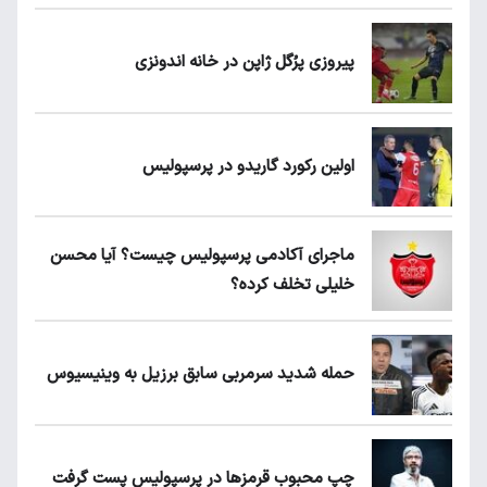
پیروزی پرُگل ژاپن در خانه اندونزی
اولین رکورد گاریدو در پرسپولیس
ماجرای آکادمی پرسپولیس چیست؟ آیا محسن
خلیلی تخلف کرده؟
حمله شدید سرمربی سابق برزیل به وینیسیوس
چپ محبوب قرمزها در پرسپولیس پست گرفت