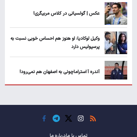
عکس | گولسیانی در کلاس مربیگری!
وکیل لوکادیا: او هنوز هم احساس خوبی نسبت به
پرسپولیس دارد
آندره آ استراماچونی به اصفهان هم نمی‌رود!
پرسپولیسی‌ها رودست خوردند؛ پول عبدالکریم
حسن روی هوا!
تهدید قهرمان ایران به عدم شرکت در جام
باشگاه های جهان
تماس با ما
درباره ما