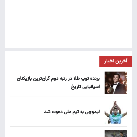
آخرین اخبار
برنده توپ طلا در رتبه دوم گران‌ترین بازیکنان
اسپانیایی تاریخ
لیموچی به تیم ملی دعوت شد