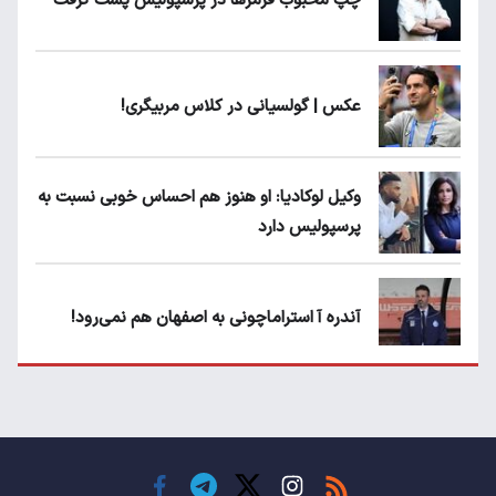
چپ محبوب قرمزها در پرسپولیس پست گرفت
عکس | گولسیانی در کلاس مربیگری!
وکیل لوکادیا: او هنوز هم احساس خوبی نسبت به
پرسپولیس دارد
آندره آ استراماچونی به اصفهان هم نمی‌رود!
پرسپولیسی‌ها رودست خوردند؛ پول عبدالکریم
حسن روی هوا!