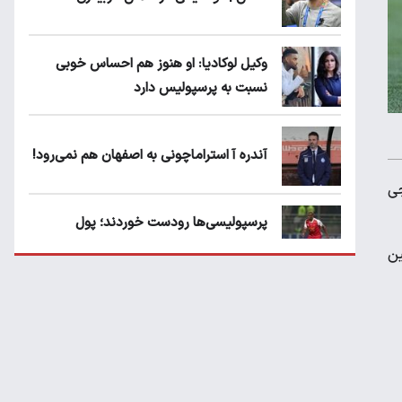
وکیل لوکادیا: او هنوز هم احساس خوبی
نسبت به پرسپولیس دارد
آندره آ استراماچونی به اصفهان هم نمی‌رود!
جی
پرسپولیسی‌ها رودست خوردند؛ پول
عبدالکریم حسن روی هوا!
ین
تهدید قهرمان ایران به عدم شرکت در جام
باشگاه های جهان
سروش رفیعی مقابل الریان فیکس است؟