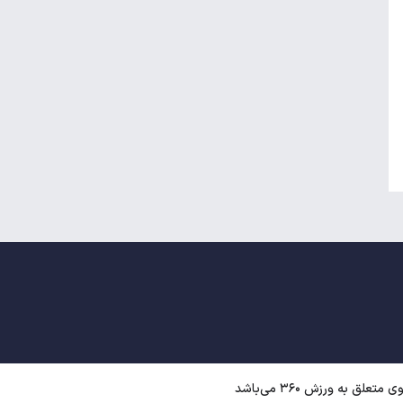
منچسترسیتی به دنبال جانشین برای مرد
سال فوتبال جهان
عکس| سرمربی حریف پرسپولیس استعفا
داد!
ق به ورزش ۳۶۰ می‌باشد