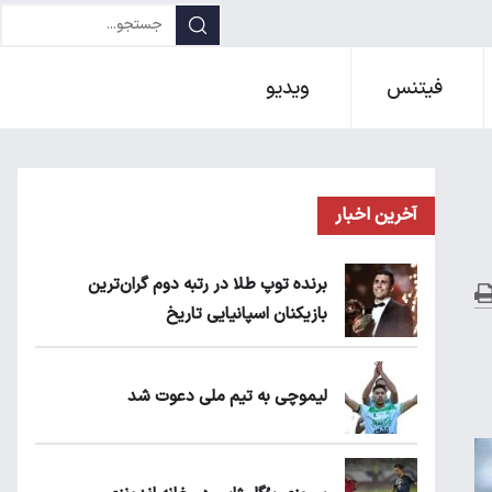
فیتنس
ویدیو
آخرین اخبار
برنده توپ طلا در رتبه دوم گران‌ترین
بازیکنان اسپانیایی تاریخ
لیموچی به تیم ملی دعوت شد