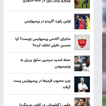
پیروزی پرُگل ژاپن در خانه اندونزی
اولین رکورد گاریدو در پرسپولیس
ماجرای آکادمی پرسپولیس چیست؟ آیا
محسن خلیلی تخلف کرده؟
حمله شدید سرمربی سابق برزیل به
وینیسیوس
چپ محبوب قرمزها در پرسپولیس پست
گرفت
عکس | گولسیانی در کلاس مربیگری!