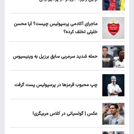
ماجرای آکادمی پرسپولیس چیست؟ آیا محسن
خلیلی تخلف کرده؟
حمله شدید سرمربی سابق برزیل به وینیسیوس
چپ محبوب قرمزها در پرسپولیس پست گرفت
عکس | گولسیانی در کلاس مربیگری!