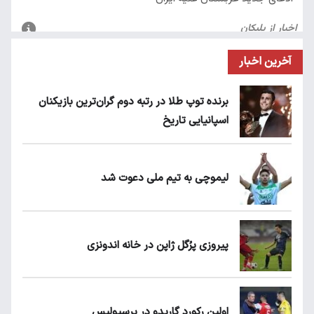
آخرین اخبار
برنده توپ طلا در رتبه دوم گران‌ترین بازیکنان
اسپانیایی تاریخ
لیموچی به تیم ملی دعوت شد
پیروزی پرُگل ژاپن در خانه اندونزی
اولین رکورد گاریدو در پرسپولیس