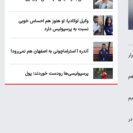
وکیل لوکادیا: او هنوز هم احساس خوبی
نسبت به پرسپولیس دارد
آندره آ استراماچونی به اصفهان هم نمی‌رود!
ار
پرسپولیسی‌ها رودست خوردند؛ پول
هم
عبدالکریم حسن روی هوا!
یم
تهدید قهرمان ایران به عدم شرکت در جام
باشگاه های جهان
در
سروش رفیعی مقابل الریان فیکس است؟