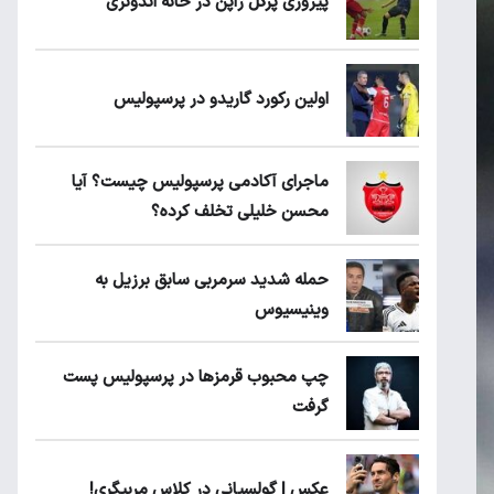
پیروزی پرُگل ژاپن در خانه اندونزی
اولین رکورد گاریدو در پرسپولیس
ماجرای آکادمی پرسپولیس چیست؟ آیا
محسن خلیلی تخلف کرده؟
حمله شدید سرمربی سابق برزیل به
وینیسیوس
چپ محبوب قرمزها در پرسپولیس پست
گرفت
عکس | گولسیانی در کلاس مربیگری!