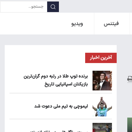
فیتنس
ویدیو
آخرین اخبار
برنده توپ طلا در رتبه دوم گران‌ترین
بازیکنان اسپانیایی تاریخ
لیموچی به تیم ملی دعوت شد