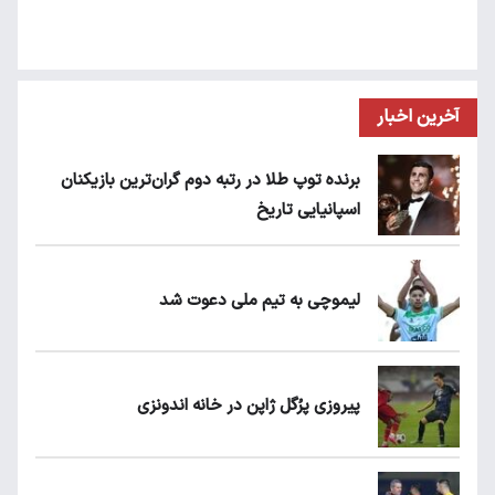
آخرین اخبار
برنده توپ طلا در رتبه دوم گران‌ترین بازیکنان
اسپانیایی تاریخ
لیموچی به تیم ملی دعوت شد
پیروزی پرُگل ژاپن در خانه اندونزی