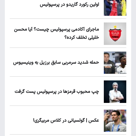
اولین رکورد گاریدو در پرسپولیس
ماجرای آکادمی پرسپولیس چیست؟ آیا محسن
خلیلی تخلف کرده؟
حمله شدید سرمربی سابق برزیل به وینیسیوس
چپ محبوب قرمزها در پرسپولیس پست گرفت
عکس | گولسیانی در کلاس مربیگری!