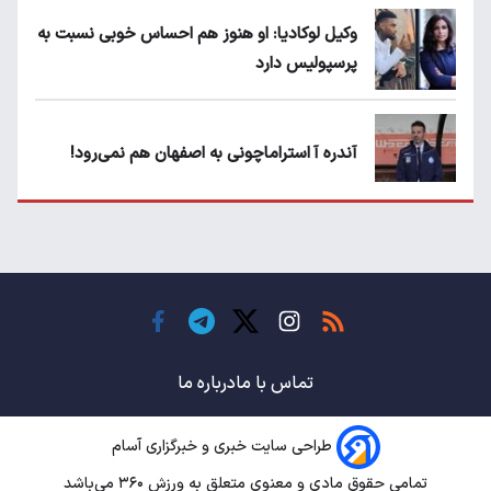
وکیل لوکادیا: او هنوز هم احساس خوبی نسبت به
پرسپولیس دارد
آندره آ استراماچونی به اصفهان هم نمی‌رود!
پرسپولیسی‌ها رودست خوردند؛ پول عبدالکریم
حسن روی هوا!
تهدید قهرمان ایران به عدم شرکت در جام
باشگاه های جهان
تماس با ما
درباره ما
طراحی سایت خبری و خبرگزاری آسام
سروش رفیعی مقابل الریان فیکس است؟
تمامی حقوق مادی و معنوی متعلق به ورزش ۳۶۰ می‌باشد