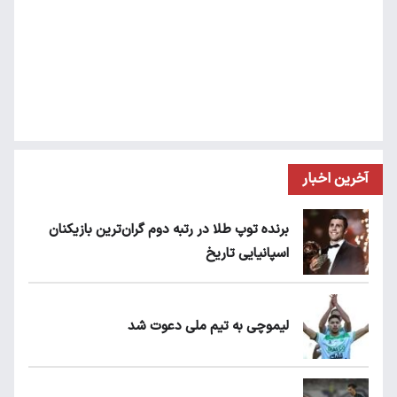
آخرین اخبار
برنده توپ طلا در رتبه دوم گران‌ترین بازیکنان
اسپانیایی تاریخ
لیموچی به تیم ملی دعوت شد