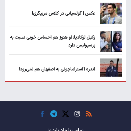
عکس | گولسیانی در کلاس مربیگری!
وکیل لوکادیا: او هنوز هم احساس خوبی نسبت به
پرسپولیس دارد
آندره آ استراماچونی به اصفهان هم نمی‌رود!
پرسپولیسی‌ها رودست خوردند؛ پول عبدالکریم
حسن روی هوا!
تهدید قهرمان ایران به عدم شرکت در جام
باشگاه های جهان
تماس با ما
درباره ما