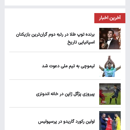
آخرین اخبار
برنده توپ طلا در رتبه دوم گران‌ترین بازیکنان
اسپانیایی تاریخ
لیموچی به تیم ملی دعوت شد
پیروزی پرُگل ژاپن در خانه اندونزی
اولین رکورد گاریدو در پرسپولیس