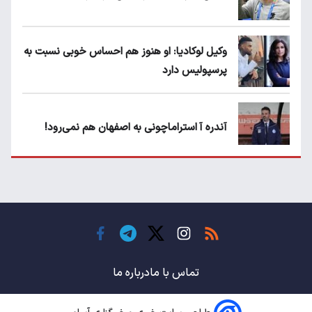
وکیل لوکادیا: او هنوز هم احساس خوبی نسبت به
پرسپولیس دارد
آندره آ استراماچونی به اصفهان هم نمی‌رود!
پرسپولیسی‌ها رودست خوردند؛ پول عبدالکریم
حسن روی هوا!
تهدید قهرمان ایران به عدم شرکت در جام
باشگاه های جهان
تماس با ما
درباره ما