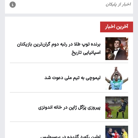
آخرین اخبار
برنده توپ طلا در رتبه دوم گران‌ترین بازیکنان
اسپانیایی تاریخ
لیموچی به تیم ملی دعوت شد
پیروزی پرُگل ژاپن در خانه اندونزی
اولین رکورد گاریدو در پرسپولیس