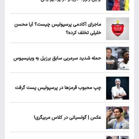
ماجرای آکادمی پرسپولیس چیست؟ آیا محسن
خلیلی تخلف کرده؟
حمله شدید سرمربی سابق برزیل به وینیسیوس
چپ محبوب قرمزها در پرسپولیس پست گرفت
عکس | گولسیانی در کلاس مربیگری!