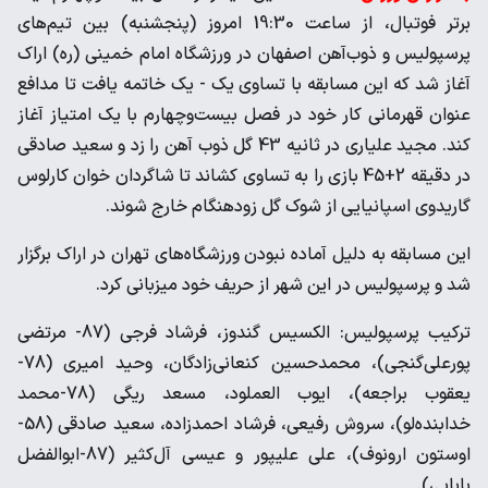
برتر فوتبال، از ساعت 19:30 امروز (پنجشنبه) بین تیم‌های
پرسپولیس و ذوب‌آهن اصفهان در ورزشگاه امام خمینی (ره) اراک
آغاز شد که این مسابقه با تساوی یک - یک خاتمه یافت تا مدافع
عنوان قهرمانی کار خود در فصل بیست‌و‌چهارم با یک امتیاز آغاز
کند. مجید علیاری در ثانیه 43 گل ذوب آهن را زد و سعید صادقی
در دقیقه 2+45 بازی را به تساوی کشاند تا شاگردان خوان کارلوس
گاریدوی اسپانیایی از شوک گل‌ زودهنگام خارج شوند.
این مسابقه به دلیل آماده نبودن ورزشگاه‌های تهران در اراک برگزار
شد و پرسپولیس در این شهر از حریف خود میزبانی کرد.
ترکیب پرسپولیس: الکسیس گندوز، فرشاد فرجی (87- مرتضی
پور‌علی‌گنجی)، محمدحسین کنعانی‌زادگان، وحید امیری (78-
یعقوب براجعه)، ایوب العملود، مسعد ریگی (78-محمد
خدابنده‌لو)، سروش رفیعی، فرشاد احمدزاده، سعید صادقی (58-
اوستون ارونوف)، علی علیپور و عیسی آل‌کثیر (87-ابوالفضل
بابایی).