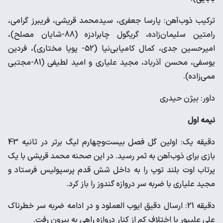
ترکیب ذوب‌آهن: پارسا جعفری، سیدمحمد قریشی، فریبرز گرامی،
رامتین سلیمان‌زاده، گریگول چابرادزه (88-شایان مصلح)،
امیرحسین جدی، کمال کامیابی‌نیا (52- پویا مختاری)، فردین
یوسفی، محسن آذرباد، مجید علیاری و امید لطیفی (81-مجتبی
ممی‌زاده).
داور: بیژن حیدری
نیمه اول
دقیقه یک: اولین گل فصل بیست‌و‌چهارم لیگ برتر در ثانیه 43
بازی برای ذوب‌آهن به ثمر رسید. در این صحنه محمد قریشی با یک
پرتاب‌ اوت بلند توپ را به داخل شش قدم پرسپولیس فرستاد و
مجید علیاری با ضربه سر دروازه گندوز را باز کرد.
دقیقه 21: ارسال دقیق ایوب العملود و در ادامه ضربه سر خطرناک
علی علیپور با اختلاف کم از کنار دروازه راهی به بیرون رفت.