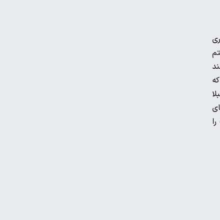
ویدیو | واکنش رونالدو در لحظه برخورد با
ری
مجسمه اش!
تم
ند
برگزاری نخستین تمرین تیم ملی در لائوس با
که
اضافه شدن ۳ لژیونر
لا
ای
رضا درویش: به ریاست در فدراسیون فوتبال
را
فکر هم نکرده‌ام
عکس | جریمه ۵۱ میلیونی برای حسین
حسینی و شجاع خلیل‌زاده
دیدار پرسپولیس با حریف عراقی در قطر