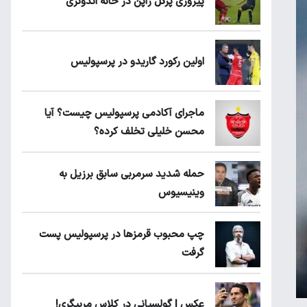
پیروزی پرُگل ژاپن در خانه اندونزی
اولین رکورد گاریدو در پرسپولیس
ماجرای آکادمی پرسپولیس چیست؟ آیا
محسن خلیلی تخلف کرده؟
حمله شدید سرمربی سابق برزیل به
وینیسیوس
چپ محبوب قرمزها در پرسپولیس پست
گرفت
عکس | گولسیانی در کلاس مربیگری!