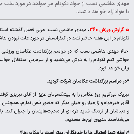
مهدی هاشمی نسب از جواد نکونام می‌خواهد در مورد علت ج
با هوادارام خواهد داشت.
به گزارش ورزش 360
،
مهدی هاشمی نسب، مربی فصل گذشته استقلال،
نکونام در این هفته حاضر نشد در کنفرانسش در مورد علت نبودن ه
حالا مهدی هاشمی نسب که در مراسم بزرگداشت عکاسان ورزشی برگز
حواشی تیم نکونام را به دوش می‌کشید و از سرمربی استقلال خوا
زبان خواهد آورد.
*در مراسم بزرگداشت عکاسان شرکت کردید.
تبریک می‌گویم روز عکاس را به پیشکسوتان عزیز. از آقای تبریزی گرف
آقای خیرخواه و زارعیان و خیلی دیگر که حضور ذهن ندارم. همچنین بان
و دیدشان از نزدیک شاید ذره ای از محبت‌ها‌یشان را جبران کند. بای
می‌شناسند مدیون این‌ها هستیم.
*رابطه شما فوتبالی‌ها با خبرنگاران بهتر است یا عکاس‌ها؟