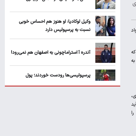
ی
وکیل لوکادیا: او هنوز هم احساس خوبی
نسبت به پرسپولیس دارد
اد
که
آندره آ استراماچونی به اصفهان هم نمی‌رود!
به
پرسپولیسی‌ها رودست خوردند؛ پول
عبدالکریم حسن روی هوا!
ی،
تهدید قهرمان ایران به عدم شرکت در جام
ید
باشگاه های جهان
را
سروش رفیعی مقابل الریان فیکس است؟