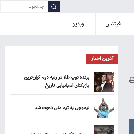
فیتنس
ویدیو
آخرین اخبار
برنده توپ طلا در رتبه دوم گران‌ترین
بازیکنان اسپانیایی تاریخ
لیموچی به تیم ملی دعوت شد