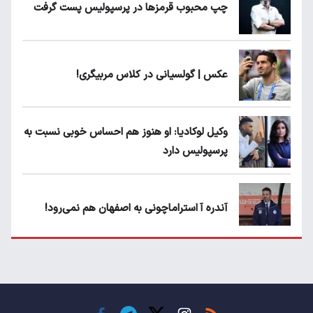
چپ محبوب قرمزها در پرسپولیس پست گرفت
عکس | گولسیانی در کلاس مربیگری!
وکیل لوکادیا: او هنوز هم احساس خوبی نسبت به
پرسپولیس دارد
آندره آ استراماچونی به اصفهان هم نمی‌رود!
پرسپولیسی‌ها رودست خوردند؛ پول عبدالکریم
حسن روی هوا!