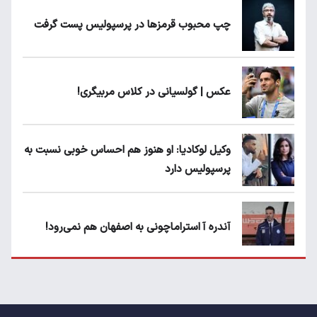
چپ محبوب قرمزها در پرسپولیس پست گرفت
عکس | گولسیانی در کلاس مربیگری!
وکیل لوکادیا: او هنوز هم احساس خوبی نسبت به
پرسپولیس دارد
آندره آ استراماچونی به اصفهان هم نمی‌رود!
پرسپولیسی‌ها رودست خوردند؛ پول عبدالکریم
حسن روی هوا!