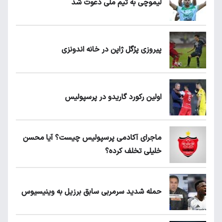
لیموچی به تیم ملی دعوت شد
پیروزی پرُگل ژاپن در خانه اندونزی
اولین رکورد گاریدو در پرسپولیس
ماجرای آکادمی پرسپولیس چیست؟ آیا محسن
خلیلی تخلف کرده؟
حمله شدید سرمربی سابق برزیل به وینیسیوس