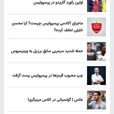
اولین رکورد گاریدو در پرسپولیس
ماجرای آکادمی پرسپولیس چیست؟ آیا محسن
خلیلی تخلف کرده؟
حمله شدید سرمربی سابق برزیل به وینیسیوس
چپ محبوب قرمزها در پرسپولیس پست گرفت
عکس | گولسیانی در کلاس مربیگری!