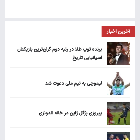
آخرین اخبار
برنده توپ طلا در رتبه دوم گران‌ترین بازیکنان
اسپانیایی تاریخ
لیموچی به تیم ملی دعوت شد
پیروزی پرُگل ژاپن در خانه اندونزی