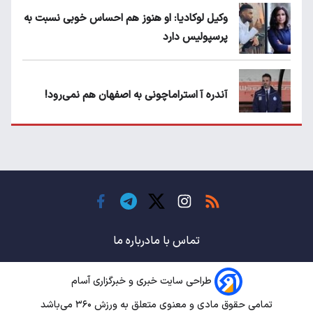
وکیل لوکادیا: او هنوز هم احساس خوبی نسبت به
پرسپولیس دارد
آندره آ استراماچونی به اصفهان هم نمی‌رود!
پرسپولیسی‌ها رودست خوردند؛ پول عبدالکریم
حسن روی هوا!
تهدید قهرمان ایران به عدم شرکت در جام
باشگاه های جهان
تماس با ما
درباره ما
طراحی سایت خبری و خبرگزاری آسام
سروش رفیعی مقابل الریان فیکس است؟
تمامی حقوق مادی و معنوی متعلق به ورزش ۳۶۰ می‌باشد