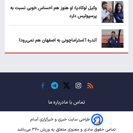
وکیل لوکادیا: او هنوز هم احساس خوبی نسبت به
پرسپولیس دارد
آندره آ استراماچونی به اصفهان هم نمی‌رود!
پرسپولیسی‌ها رودست خوردند؛ پول عبدالکریم
حسن روی هوا!
تهدید قهرمان ایران به عدم شرکت در جام
باشگاه های جهان
تماس با ما
درباره ما
طراحی سایت خبری و خبرگزاری آسام
سروش رفیعی مقابل الریان فیکس است؟
تمامی حقوق مادی و معنوی متعلق به ورزش ۳۶۰ می‌باشد