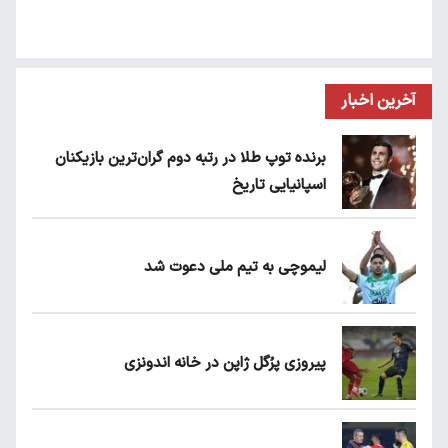
آخرین اخبار
برنده توپ طلا در رتبه دوم گران‌ترین بازیکنان
اسپانیایی تاریخ
لیموچی به تیم ملی دعوت شد
پیروزی پرُگل ژاپن در خانه اندونزی