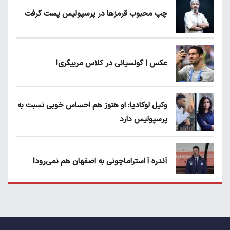
چپ محبوب قرمزها در پرسپولیس پست گرفت
عکس | گولسیانی در کلاس مربیگری!
وکیل لوکادیا: او هنوز هم احساس خوبی نسبت به
پرسپولیس دارد
آندره آ استراماچونی به اصفهان هم نمی‌رود!
پرسپولیسی‌ها رودست خوردند؛ پول عبدالکریم
حسن روی هوا!