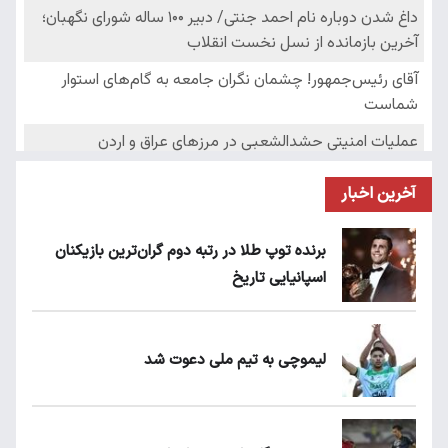
آخرین اخبار
برنده توپ طلا در رتبه دوم گران‌ترین بازیکنان
اسپانیایی تاریخ
لیموچی به تیم ملی دعوت شد