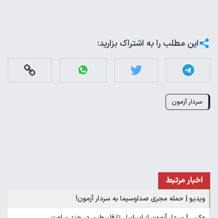
این مطلب را به اشتراک بزارید:
سردار آزمون
اخبار مرتبط
ویدیو | حمله مجری صداوسیما به سردار آزمون!
عکس | سردار آزمون از اسراییل تا فلسطین در چند ساعت