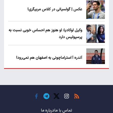
عکس | گولسیانی در کلاس مربیگری!
وکیل لوکادیا: او هنوز هم احساس خوبی نسبت به
پرسپولیس دارد
آندره آ استراماچونی به اصفهان هم نمی‌رود!
پرسپولیسی‌ها رودست خوردند؛ پول عبدالکریم
حسن روی هوا!
تهدید قهرمان ایران به عدم شرکت در جام
باشگاه های جهان
تماس با ما
درباره ما