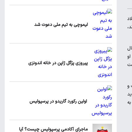
 میلاد
لیموچی به تیم ملی دعوت شد
د،
ال
او
پیروزی پرُگل ژاپن در خانه اندونزی
ست
 و
ید
اولین رکورد گاریدو در پرسپولیس
به
ماجرای آکادمی پرسپولیس چیست؟ آیا