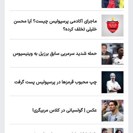
ماجرای آکادمی پرسپولیس چیست؟ آیا محسن
خلیلی تخلف کرده؟
حمله شدید سرمربی سابق برزیل به وینیسیوس
چپ محبوب قرمزها در پرسپولیس پست گرفت
عکس | گولسیانی در کلاس مربیگری!