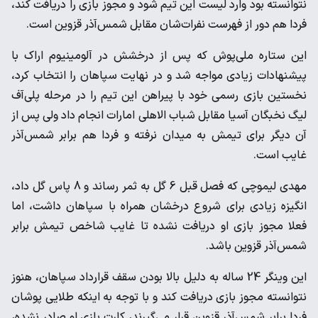
نتوانسته بود وارد لیست این تیم شود و مجوز بازی را دریافت کند،
فردا هم دور از فهرست نفرات‌شان مقابل شمس‌آذر قزوین است.
این ستاره ملی‌پوش که پس از درخشش در آلومینیوم اراک با
پیشنهادات زیادی مواجه شد و در نهایت سپاهان را انتخاب کرد،
نخستین بازی رسمی خود با پیراهن این تیم را در مرحله پلی‌آف
لیگ نخبگان آسیا مقابل شباب الاهلی امارات انجام داد ولی پس از
آن دیگر برای تیمش به میدان نرفته و فردا هم برابر شمس‌آذر
غایب است.
مهدی لیموچی که فصل قبل 6 گل به ثمر رساند و 8 پاس گل داد،
انگیزه زیادی برای شروع درخشان همراه با سپاهان داشت، اما
فعلا مجوز بازی او دریافت نشده تا غایب شاخص تیمش برابر
شمس‌آذر قزوین باشد.
این وینگر 24 ساله به دلیل بالا بودن سقف قرارداد سپاهان، هنوز
نتوانسته مجوز بازی دریافت کند و با توجه به اینکه طلایی پوشان
فردا برابر شمس‌آذر قزوین قرار می‌گیرند، کارت بازی او صادر نشده،