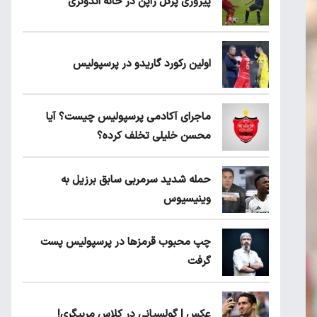
پیروزی پرُگل ژاپن در خانه اندونزی
اولین رکورد گاریدو در پرسپولیس
ماجرای آکادمی پرسپولیس چیست؟ آیا
محسن خلیلی تخلف کرده؟
حمله شدید سرمربی سابق برزیل به
وینیسیوس
چپ محبوب قرمزها در پرسپولیس پست
گرفت
عکس | گولسیانی در کلاس مربیگری!