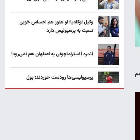
وکیل لوکادیا: او هنوز هم احساس خوبی
نسبت به پرسپولیس دارد
آندره آ استراماچونی به اصفهان هم نمی‌رود!
یم
پرسپولیسی‌ها رودست خوردند؛ پول
عبدالکریم حسن روی هوا!
تهدید قهرمان ایران به عدم شرکت در جام
باشگاه های جهان
سروش رفیعی مقابل الریان فیکس است؟