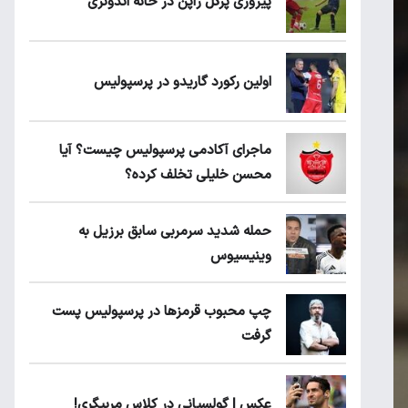
پیروزی پرُگل ژاپن در خانه اندونزی
اولین رکورد گاریدو در پرسپولیس
ماجرای آکادمی پرسپولیس چیست؟ آیا
محسن خلیلی تخلف کرده؟
حمله شدید سرمربی سابق برزیل به
وینیسیوس
چپ محبوب قرمزها در پرسپولیس پست
گرفت
عکس | گولسیانی در کلاس مربیگری!