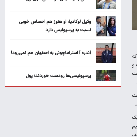
وکیل لوکادیا: او هنوز هم احساس خوبی
نسبت به پرسپولیس دارد
آندره آ استراماچونی به اصفهان هم نمی‌رود!
که
 و
خت
پرسپولیسی‌ها رودست خوردند؛ پول
عبدالکریم حسن روی هوا!
حث
تهدید قهرمان ایران به عدم شرکت در جام
.
باشگاه های جهان
یک
یم
سروش رفیعی مقابل الریان فیکس است؟
د،