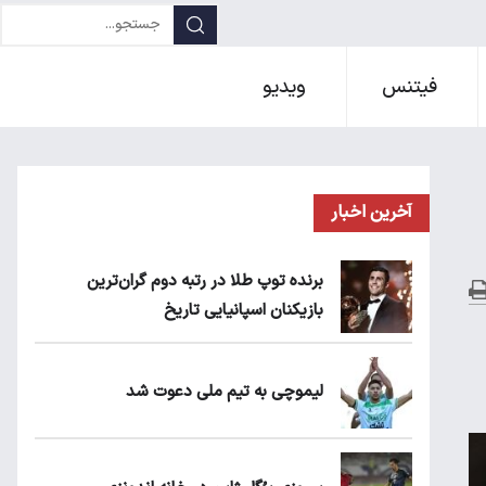
فیتنس
ویدیو
آخرین اخبار
برنده توپ طلا در رتبه دوم گران‌ترین
بازیکنان اسپانیایی تاریخ
لیموچی به تیم ملی دعوت شد