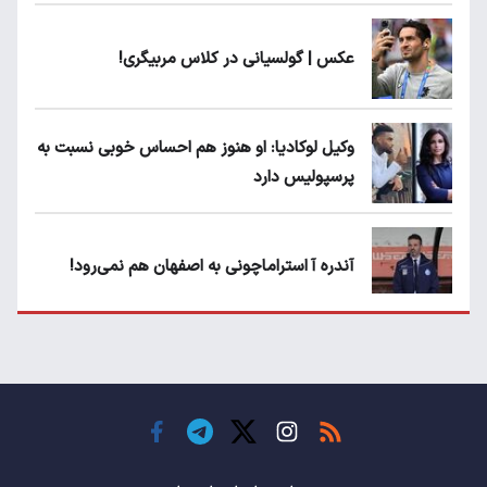
عکس | گولسیانی در کلاس مربیگری!
وکیل لوکادیا: او هنوز هم احساس خوبی نسبت به
پرسپولیس دارد
آندره آ استراماچونی به اصفهان هم نمی‌رود!
پرسپولیسی‌ها رودست خوردند؛ پول عبدالکریم
حسن روی هوا!
تهدید قهرمان ایران به عدم شرکت در جام