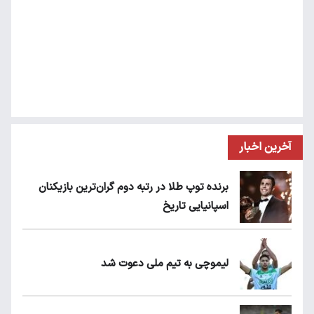
آخرین اخبار
برنده توپ طلا در رتبه دوم گران‌ترین بازیکنان
اسپانیایی تاریخ
لیموچی به تیم ملی دعوت شد