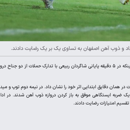
آباد و ذوب آهن اصفهان به تساوی یک بر یک رضایت دادند.
، در نیمه اول بازی تقریباً برابر دنبال می‌شد تا اینکه در ۵ دقیقه پایانی شاگردان ربیعی با تدارک حملات از دو جناح در
 در همان دقایق ابتدایی اثر خود را نشان داد. در نیمه دوم توپ و مید
 یک ضربه ایستگاهی موفق به باز کردن دروازه ذوب آهن شدند. در ادا
 تقسیم امتیازات رضایت دادند.