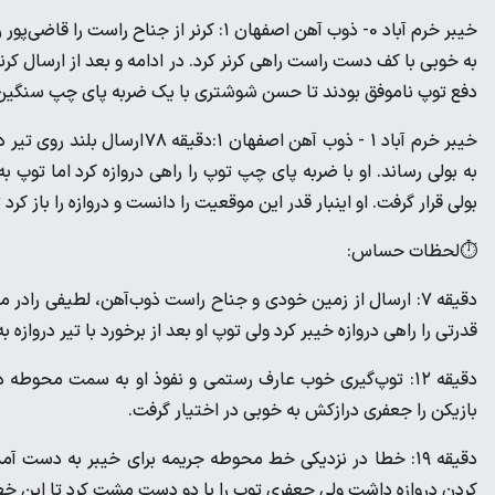
خیبر خرم آباد 0- ذوب آهن اصفهان ۱: کرنر از
به خوبی با کف دست راست راهی کرنر کرد. در ادامه و بعد از ارسال کر
دفع توپ ناموفق بودند تا حسن شوشتری با یک ضربه پای چپ سنگین درو
خیبر خرم آباد ۱ - ذوب آهن اصف
به بولی رساند. او با ضربه پای چپ توپ را راهی دروازه کرد اما توپ ب
بولی قرار گرفت. او اینبار قدر این موقعیت را دانست و دروازه را باز کرد
⏱لحظات حساس:
دقیقه ۷: ارسال از زمین خودی و جناح راست ذوب‌آهن، لطیفی را
قدرتی را راهی دروازه خیبر کرد ولی توپ او بعد از برخورد با تیر دروازه ب
دقیقه ۱۲: توپ‌گیری خوب عارف رستمی و نفوذ او به سمت محوطه 
بازیکن را جعفری درازکش به خوبی در اختیار گرفت.
دقیقه ۱۹: خطا در نزدیکی خط محوطه جریمه برای خیبر به دس
کردن دروازه داشت ولی جعفری توپ را با دو دست مشت کرد تا این خط