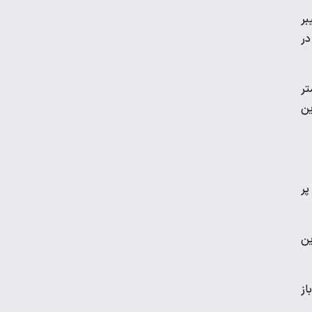
یبر
در
ویدیو | واکنش رونالدو در لحظه برخورد با
مجسمه اش!
متر
برگزاری نخستین تمرین تیم ملی در لائوس با
ین
اضافه شدن ۳ لژیونر
رضا درویش: به ریاست در فدراسیون فوتبال
فکر هم نکرده‌ام
پر
عکس | جریمه ۵۱ میلیونی برای حسین
ین
حسینی و شجاع خلیل‌زاده
از
دیدار پرسپولیس با حریف عراقی در قطر