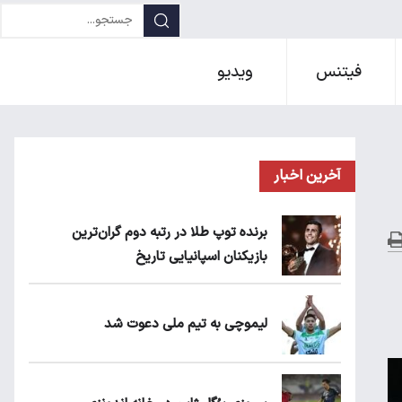
فیتنس
ویدیو
آخرین اخبار
برنده توپ طلا در رتبه دوم گران‌ترین
بازیکنان اسپانیایی تاریخ
لیموچی به تیم ملی دعوت شد