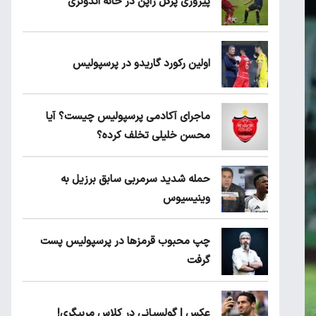
پیروزی پرُگل ژاپن در خانه اندونزی
اولین رکورد گاریدو در پرسپولیس
ماجرای آکادمی پرسپولیس چیست؟ آیا
محسن خلیلی تخلف کرده؟
حمله شدید سرمربی سابق برزیل به
وینیسیوس
چپ محبوب قرمزها در پرسپولیس پست
گرفت
عکس | گولسیانی در کلاس مربیگری!