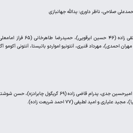
حمدعلی صلاحی، ناظر داوری: یدالله جهانبازی
محسن سعید جغایی (۴۶ فرید امیری)، محسن طرهانی، علیرضا نقی زاده (۴۶ حسین ابرقویی)، حمیدرضا طاهرخانی 
لیرضا دغاغله (۸۵ حمید ملکی)، عارف رستمی، سینا خادم پور (۴۶ مهران احمدی)، مهرداد قنبری، آنتونیو امواردو باتیستا، آنتونی آکومو 
پارسا جعفری، سیدمحمد قریشی، فریبرز گرامی، رامتین سلیمان‌زاده، امیرحسین جدی، پدرام قاضی زاده (۶۹ گریگول چابرادزه)، حس