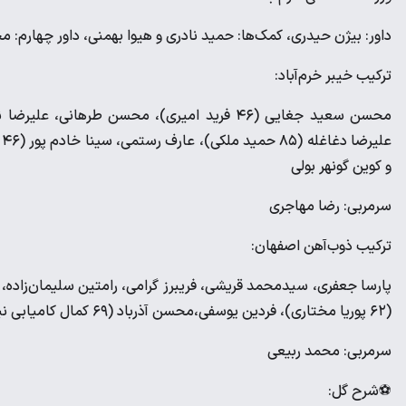
داور: بیژن حیدری، کمک‌ها: حمید نادری و هیوا بهمنی، داور چهارم: م
ترکیب خیبر خرم‌آباد:
ع
و کوین گونهر بولی
سرمربی: رضا مهاجری
ترکیب ذوب‌آهن اصفهان:
(۶۲ پوریا مختاری)، فردین یوسفی،محسن آذرباد (۶۹ کمال کامیابی نیا)، مجید علیاری و امید لطیفی (۷۷ احمد شریعت زاده).
سرمربی: محمد ربیعی
⚽️شرح گل: