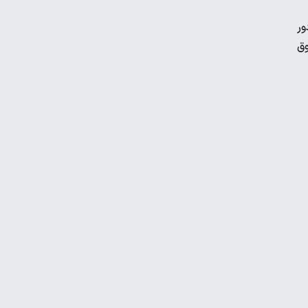
ور
منچسترسیتی به دنبال جانشین برای مرد
وق
سال فوتبال جهان
عکس| سرمربی حریف پرسپولیس استعفا
داد!