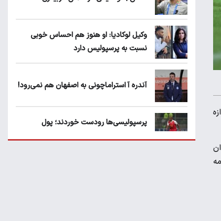
وکیل لوکادیا: او هنوز هم احساس خوبی
نسبت به پرسپولیس دارد
آندره آ استراماچونی به اصفهان هم نمی‌رود!
وازه
پرسپولیسی‌ها رودست خوردند؛ پول
عبدالکریم حسن روی هوا!
ان
مه
تهدید قهرمان ایران به عدم شرکت در جام
باشگاه های جهان
سروش رفیعی مقابل الریان فیکس است؟