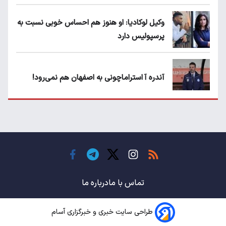
وکیل لوکادیا: او هنوز هم احساس خوبی نسبت به
پرسپولیس دارد
آندره آ استراماچونی به اصفهان هم نمی‌رود!
پرسپولیسی‌ها رودست خوردند؛ پول عبدالکریم
حسن روی هوا!
تهدید قهرمان ایران به عدم شرکت در جام
باشگاه های جهان
تماس با ما
درباره ما
طراحی سایت خبری و خبرگزاری آسام
سروش رفیعی مقابل الریان فیکس است؟