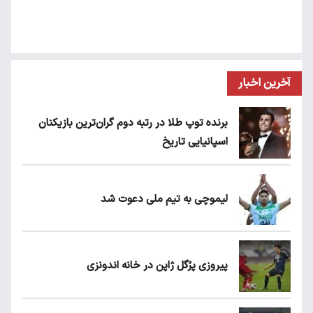
آخرین اخبار
برنده توپ طلا در رتبه دوم گران‌ترین بازیکنان
اسپانیایی تاریخ
لیموچی به تیم ملی دعوت شد
پیروزی پرُگل ژاپن در خانه اندونزی