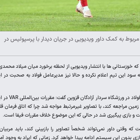
مربوط به کمک داور ویدیویی در جریان دیدار با پرسپولیس در
که خوزستانی ها با انتشار ویدیویی از لحظه برخورد میان میلاد محمدی
د این تیم اعلام نکرده و حالا نیز مدیرعامل فولاد به صحبت در ا
هوشنگ نصیرزاده با اشاره به اتفاقات رخ داده در دیدار پرسپولیس و فولاد در ورزشگاه سردار آ
مین مراجعه کند، با تصاویر غیرمرتبط مواجه شد چرا که اتاق فرمان قا
زگشت و بازی پیگیری شد در حالی که این موضوع خلاف مقررات فیفا است.
که وقتی داور نمی‌تواند شخصاً تصاویر را بازبینی کند، باید مربیان
م را فرابخواند و بگوید از این لحظه VAR نداریم و بازی بدون این سیستم ادامه پیدا خواهد کرد. زمانی که ایراد به وجود آ