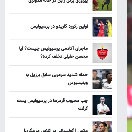
پیروزی پرُگل ژاپن در خانه اندونزی
اولین رکورد گاریدو در پرسپولیس
ماجرای آکادمی پرسپولیس چیست؟ آیا
محسن خلیلی تخلف کرده؟
حمله شدید سرمربی سابق برزیل به
وینیسیوس
چپ محبوب قرمزها در پرسپولیس پست
گرفت
عکس | گولسیانی در کلاس مربیگری!