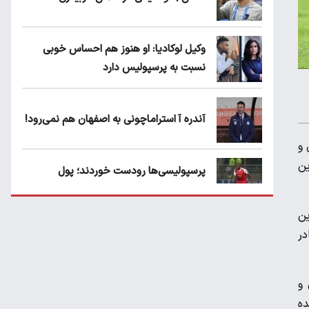
وکیل لوکادیا: او هنوز هم احساس خوبی
نسبت به پرسپولیس دارد
آندره آ استراماچونی به اصفهان هم نمی‌رود!
 و
ین
پرسپولیسی‌ها رودست خوردند؛ پول
عبدالکریم حسن روی هوا!
زادگان قزوین گفت: مقررات بین‌المللی VAR در این
تهدید قهرمان ایران به عدم شرکت در جام
در
باشگاه های جهان
 و
سروش رفیعی مقابل الریان فیکس است؟
مده