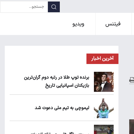
فیتنس
ویدیو
آخرین اخبار
برنده توپ طلا در رتبه دوم گران‌ترین
بازیکنان اسپانیایی تاریخ
لیموچی به تیم ملی دعوت شد