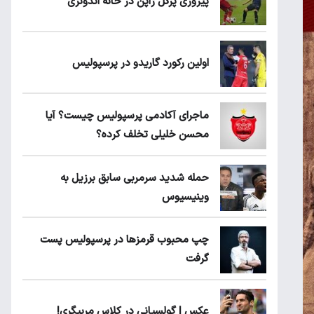
پیروزی پرُگل ژاپن در خانه اندونزی
اولین رکورد گاریدو در پرسپولیس
ماجرای آکادمی پرسپولیس چیست؟ آیا
محسن خلیلی تخلف کرده؟
حمله شدید سرمربی سابق برزیل به
وینیسیوس
چپ محبوب قرمزها در پرسپولیس پست
گرفت
عکس | گولسیانی در کلاس مربیگری!