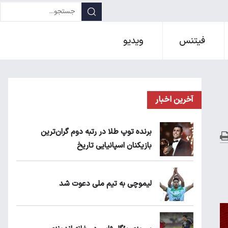
فیتنس
ویدیو
آخرین اخبار
برنده توپ طلا در رتبه دوم گران‌ترین
بازیکنان اسپانیایی تاریخ
لیموچی به تیم ملی دعوت شد