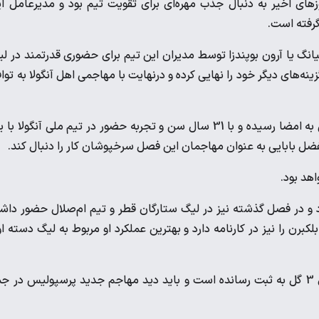
ای اخیر به دنبال جذب مهره‌ای برای تقویت تیم بود و مدیرعامل ا
 گرفته است.
نیانگ یا آرون بوپندزا توسط مدیران این تیم برای حضوری قدرتمند در ل
ینه‌های دیگر خود را نهایی کرده و درنهایت با مهاجمی اهل آنگولا به توا
لوکاس ژوآئو مهاجم جدید پرسپولیس محسوب می‌شود که قراردادش به امضا رسیده و با 31 سال سن و تجربه حضور در تیم ملی آنگولا
لفضل بابایی به عنوان مهاجمان این فصل سرخپوشان کار را دنبال کند.
 دارد و در فصل گذشته نیز در لیگ ستارگان قطر و تیم ام‌صلال حضور داش
برن را نیز در کارنامه دارد و بهترین عملکرد او مربوط به لیگ دسته ا
با این حال او در لیگ ستارگان قطر و با پیراهن ام‌صلال طی 10 بازی 3 گل به ثبت رسانده است و باید دید مهاجم جدید پرسپولیس در