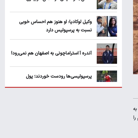
وکیل لوکادیا: او هنوز هم احساس خوبی
نسبت به پرسپولیس دارد
آندره آ استراماچونی به اصفهان هم نمی‌رود!
پرسپولیسی‌ها رودست خوردند؛ پول
عبدالکریم حسن روی هوا!
تهدید قهرمان ایران به عدم شرکت در جام
به
باشگاه های جهان
را
سروش رفیعی مقابل الریان فیکس است؟