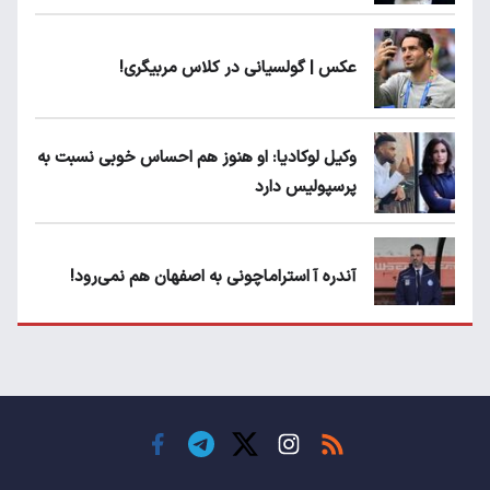
عکس | گولسیانی در کلاس مربیگری!
وکیل لوکادیا: او هنوز هم احساس خوبی نسبت به
پرسپولیس دارد
آندره آ استراماچونی به اصفهان هم نمی‌رود!
پرسپولیسی‌ها رودست خوردند؛ پول عبدالکریم
حسن روی هوا!
تهدید قهرمان ایران به عدم شرکت در جام