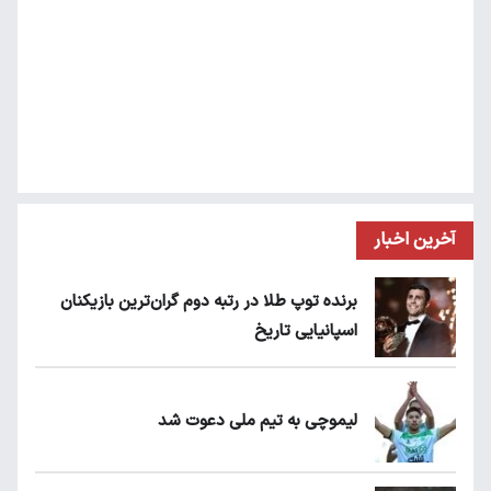
آخرین اخبار
برنده توپ طلا در رتبه دوم گران‌ترین بازیکنان
اسپانیایی تاریخ
لیموچی به تیم ملی دعوت شد