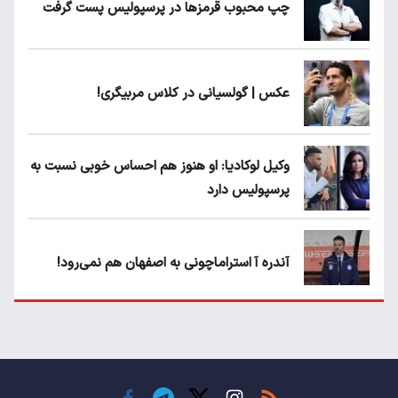
چپ محبوب قرمزها در پرسپولیس پست گرفت
عکس | گولسیانی در کلاس مربیگری!
وکیل لوکادیا: او هنوز هم احساس خوبی نسبت به
پرسپولیس دارد
آندره آ استراماچونی به اصفهان هم نمی‌رود!
پرسپولیسی‌ها رودست خوردند؛ پول عبدالکریم
حسن روی هوا!