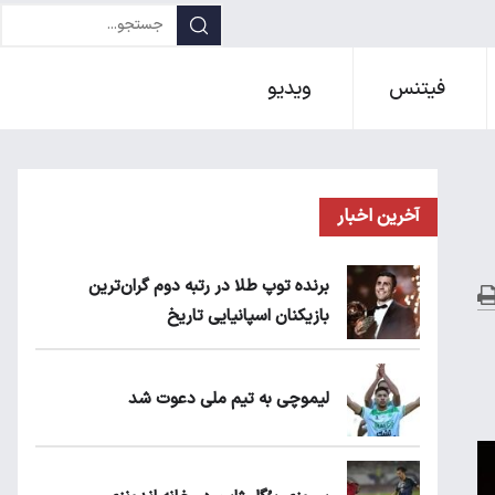
فیتنس
ویدیو
آخرین اخبار
برنده توپ طلا در رتبه دوم گران‌ترین
بازیکنان اسپانیایی تاریخ
لیموچی به تیم ملی دعوت شد