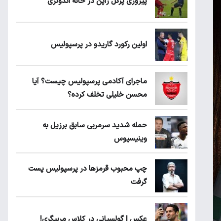
پیروزی پرُگل ژاپن در خانه اندونزی
اولین رکورد گاریدو در پرسپولیس
ماجرای آکادمی پرسپولیس چیست؟ آیا
محسن خلیلی تخلف کرده؟
حمله شدید سرمربی سابق برزیل به
وینیسیوس
چپ محبوب قرمزها در پرسپولیس پست
گرفت
عکس | گولسیانی در کلاس مربیگری!