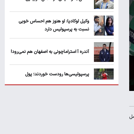
وکیل لوکادیا: او هنوز هم احساس خوبی
نسبت به پرسپولیس دارد
آندره آ استراماچونی به اصفهان هم نمی‌رود!
پرسپولیسی‌ها رودست خوردند؛ پول
عبدالکریم حسن روی هوا!
تهدید قهرمان ایران به عدم شرکت در جام
باشگاه های جهان
صل
سروش رفیعی مقابل الریان فیکس است؟