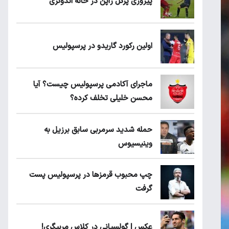
پیروزی پرُگل ژاپن در خانه اندونزی
اولین رکورد گاریدو در پرسپولیس
ماجرای آکادمی پرسپولیس چیست؟ آیا
محسن خلیلی تخلف کرده؟
حمله شدید سرمربی سابق برزیل به
وینیسیوس
چپ محبوب قرمزها در پرسپولیس پست
گرفت
عکس | گولسیانی در کلاس مربیگری!