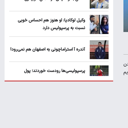
وکیل لوکادیا: او هنوز هم احساس خوبی
نسبت به پرسپولیس دارد
آندره آ استراماچونی به اصفهان هم نمی‌رود!
دن
پرسپولیسی‌ها رودست خوردند؛ پول
یم
عبدالکریم حسن روی هوا!
تهدید قهرمان ایران به عدم شرکت در جام
باشگاه های جهان
سروش رفیعی مقابل الریان فیکس است؟