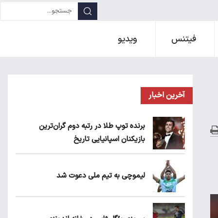
فیتنس
ویدیو
آخرین اخبار
برنده توپ طلا در رتبه دوم گران‌ترین
بازیکنان اسپانیایی تاریخ
لیموچی به تیم ملی دعوت شد