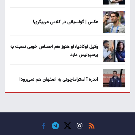
عکس | گولسیانی در کلاس مربیگری!
وکیل لوکادیا: او هنوز هم احساس خوبی نسبت به
پرسپولیس دارد
آندره آ استراماچونی به اصفهان هم نمی‌رود!
پرسپولیسی‌ها رودست خوردند؛ پول عبدالکریم
حسن روی هوا!
تهدید قهرمان ایران به عدم شرکت در جام